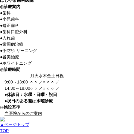
ほしやま歯科医院
◎
診療案内
●
歯科
●
小児歯科
●
矯正歯科
●
歯科口腔外科
●
入れ歯
●
歯周病治療
●
予防/クリーニング
●
審美治療
●
ホワイトニング
◎
診療時間
月
火
水
木
金
土
日祝
9:00～13:00
○
○
／
○
○
○
／
14:30～18:00
○
○
／
○
○
○
／
●
休診日：水曜・日曜・祝日
●
祝日のある週は水曜診療
◎
施設基準
当医院からのご案内
▲ページトップ
TOP