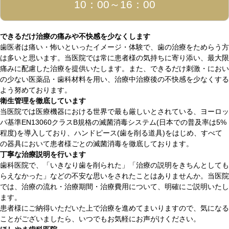
10：00～16：00
できるだけ治療の痛みや不快感を少なくします
歯医者は痛い・怖いといったイメージ・体験で、歯の治療をためらう方
は多いと思います。当医院では常に患者様の気持ちに寄り添い、最大限
痛みに配慮した治療を提供いたします。また、できるだけ刺激・におい
の少ない医薬品・歯科材料を用い、治療中治療後の不快感を少なくする
よう努めております。
衛生管理を徹底しています
当医院では医療機器における世界で最も厳しいとされている、ヨーロッ
パ基準EN13060クラスB規格の滅菌消毒システム(日本での普及率は5%
程度)を導入しており、ハンドピース(歯を削る道具)をはじめ、すべて
の器具において患者様ごとの滅菌消毒を徹底しております。
丁寧な治療説明を行います
歯科医院で、「いきなり歯を削られた」「治療の説明をきちんとしても
らえなかった」などの不安な思いをされたことはありませんか。当医院
では、治療の流れ・治療期間・治療費用について、明確にご説明いたし
ます。
患者様にご納得いただいた上で治療を進めてまいりますので、気になる
ことがございましたら、いつでもお気軽にお声がけください。