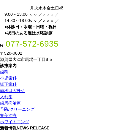
月
火
水
木
金
土
日祝
9:00～13:00
○
○
／
○
○
○
／
14:30～18:00
○
○
／
○
○
○
／
●
休診日：水曜・日曜・祝日
●
祝日のある週は水曜診療
077-572-6935
tel.
〒520-0802
滋賀県大津市馬場一丁目8-5
診療案内
歯科
小児歯科
矯正歯科
歯科口腔外科
入れ歯
歯周病治療
予防/クリーニング
審美治療
ホワイトニング
新着情報
NEWS RELEASE